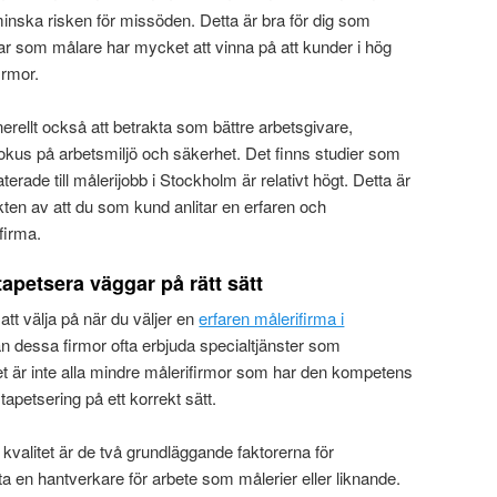
 minska risken för missöden. Detta är bra för dig som
r som målare har mycket att vinna på att kunder i hög
irmor.
erellt också att betrakta som bättre arbetsgivare,
fokus på arbetsmiljö och säkerhet. Det finns studier som
aterade till målerijobb i Stockholm är relativt högt. Detta är
ten av att du som kund anlitar en erfaren och
firma.
tapetsera väggar på rätt sätt
t välja på när du väljer en
erfaren målerifirma i
an dessa firmor ofta erbjuda specialtjänster som
t är inte alla mindre målerifirmor som har den kompetens
tapetsering på ett korrekt sätt.
 kvalitet är de två grundläggande faktorerna för
 en hantverkare för arbete som målerier eller liknande.