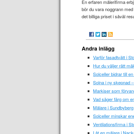
En erfaren målerifirma erb
bör du vara noggrann med at
det billiga priset i såväl re
Andra inlägg
Varför fasadtvätt i S
Hur du väljer rätt m
Solceller bidrar till e
Solna i ny skepnad 
Markiser som förvand
Vad säger färg om en
Målare i Sundbyberg 
Solceller minskar en
Ventilationsfirma i S
Låt en målare i Nack