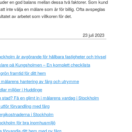
juder en god balans mellan dessa två faktorer. Som kund
t inte välja en målare som är för billig. Ofta avspeglas
sultatet av arbetet som villkoren för det.
23 juli 2023
tockholm är avgörande för hållbara fastigheter och trivsel
äklare på Kungsholmen – En komplett checklista
n grön framtid för ditt hem
– målarens hantering av färg och utrymme
lar miljöer i Huddinge
 stad? Få en glimt in i målarens vardag i Stockholm
utför förvandling med färg
ergikostnaderna i Stockholm
tockholm för bra inomhusmiljö
a förvandla ditt hem med ny färg